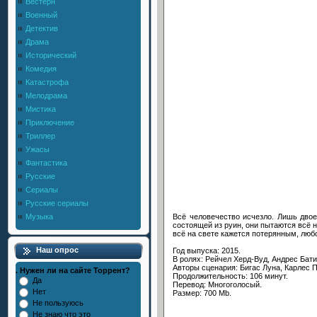
Вестерн
Военный
Детектив
Драма
Исторический
Комедия
Катастрофа
Мелодрама
Мистика
Приключение
Триллер
Ужасы
Фантастика
Русские
Сериалы
Русские сериалы
Всё человечество исчезло. Лишь двое
Музыка
состоящей из руин, они пытаются всё н
всё на свете кажется потерянным, люб
Наш опрос
Год выпуска: 2015.
В ролях: Рейчел Херд-Вуд, Андрес Бати
Авторы сценария: Бигас Луна, Карлес 
. Нужен ли на сайте Торрент?
Продолжительность: 106 минут.
Да
Перевод: Многоголосый.
Нет
Размер: 700 Mb.
Не пользуюсь
Не знаю что это