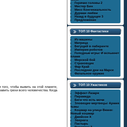
Горячие головы 2
Мистер Бин
Мисс Конгениальность
Дурман любви
Назад в будущее 3
Предложение
ТОП 10 Фантастики
Из машины
Матрица
Бегущий в лабиринте
Империя роботов
Голодные игры: И вспыхнет
пламя
Морской бой
Страховщик
Фар Край
Последние дни на Марсе
Фатальное оружие
ТОП 10 Ужастиков
 того, чтобы выжить на этой планете,
равить грехи всего человечества. Когда
Эффект Лазаря
Пирамида
Беги что есть мочи
Зловещие мертвецы: Армия
тьмы
Кошмар на улице Вязов:
Новый кошмар
Джейсон X
Зверюга
Пастырь