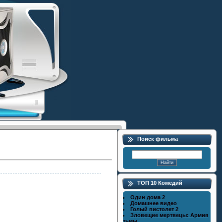
Поиск фильма
ТОП 10 Комедий
Один дома 2
Домашнее видео
Голый пистолет 2
Зловещие мертвецы: Армия
тьмы