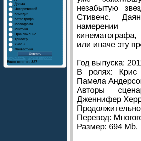
Драма
незабытую зве
Исторический
Комедия
Стивенс. Дая
Катастрофа
намерении
Мелодрама
Мистика
кинематографа, 
Приключение
Триллер
или иначе эту п
Ужасы
Фантастика
Результаты
|
Архив опросов
Год выпуска: 201
Всего ответов:
327
В ролях: Крис 
Памела Андерсо
Авторы сцена
Дженнифер Херр
Продолжительнос
Перевод: Многог
Размер: 694 Mb.