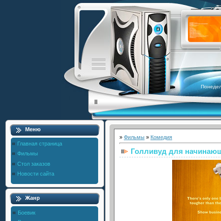
Понедел
Меню
»
Фильмы
»
Комедия
Главная страница
Голливуд для начинаю
Фильмы
Стол заказов
Новости сайта
Жанр
Боевик