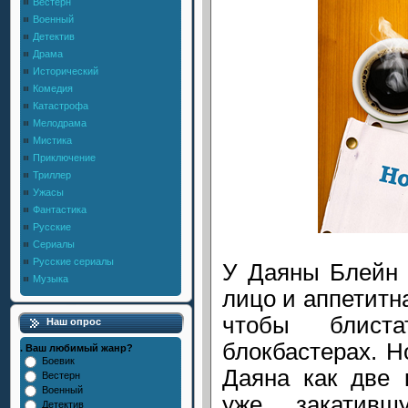
Вестерн
Военный
Детектив
Драма
Исторический
Комедия
Катастрофа
Мелодрама
Мистика
Приключение
Триллер
Ужасы
Фантастика
Русские
Сериалы
Русские сериалы
У Даяны Блейн 
Музыка
лицо и аппетитн
чтобы блиста
Наш опрос
блокбастерах. Н
. Ваш любимый жанр?
Боевик
Даяна как две 
Вестерн
Военный
уже закатив
Детектив