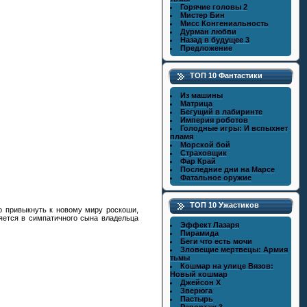
Горячие головы 2
Мистер Бин
Мисс Конгениальность
Дурман любви
Назад в будущее 3
Предложение
ТОП 10 Фантастики
Из машины
Матрица
Бегущий в лабиринте
Империя роботов
Голодные игры: И вспыхнет
пламя
Морской бой
Страховщик
Фар Край
Последние дни на Марсе
Фатальное оружие
ТОП 10 Ужастиков
о привыкнуть к новому миру роскоши,
ляется в симпатичного сына владельца
Эффект Лазаря
Пирамида
Беги что есть мочи
Зловещие мертвецы: Армия
тьмы
Кошмар на улице Вязов:
Новый кошмар
Джейсон X
Зверюга
Пастырь