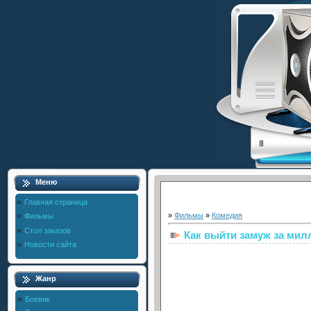
Меню
Главная страница
»
Фильмы
»
Комедия
Фильмы
Стол заказов
Как выйти замуж за мил
Новости сайта
Жанр
Боевик