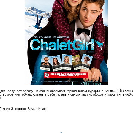
одка, получает работу на фешенебельном горнолыжном курорте в Альпах. Ей сложн
о вскоре Ким обнаруживает в себе талант к спуску на сноуборде и, кажется, влюб
.
 Тэмзин Эджертон, Брук Шилдс.