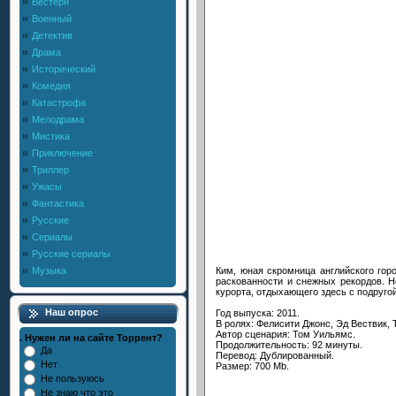
Вестерн
Военный
Детектив
Драма
Исторический
Комедия
Катастрофа
Мелодрама
Мистика
Приключение
Триллер
Ужасы
Фантастика
Русские
Сериалы
Русские сериалы
Ким, юная скромница английского гор
Музыка
раскованности и снежных рекордов. Н
курорта, отдыхающего здесь с подругой
Наш опрос
Год выпуска: 2011.
В ролях: Фелисити Джонс, Эд Вествик,
Автор сценария: Том Уильямс.
. Нужен ли на сайте Торрент?
Продолжительность: 92 минуты.
Да
Перевод: Дублированный.
Нет
Размер: 700 Mb.
Не пользуюсь
Не знаю что это