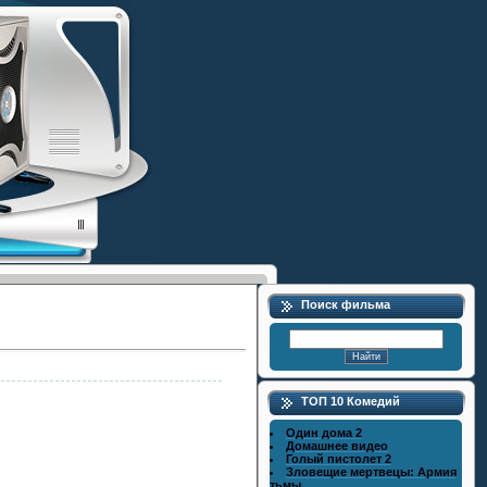
Поиск фильма
ТОП 10 Комедий
Один дома 2
Домашнее видео
Голый пистолет 2
Зловещие мертвецы: Армия
тьмы