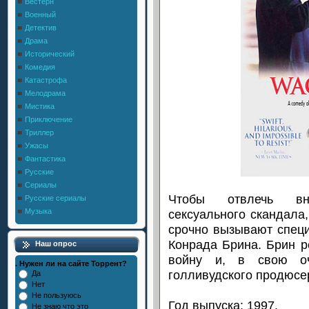
Вестерн
Военный
Детектив
Драма
Исторический
Комедия
Катастрофа
Мелодрама
Мистика
Приключение
Триллер
Ужасы
Фантастика
Русские
Сериалы
Чтобы отвлечь вн
Русские сериалы
сексуального скандала
Музыка
срочно вызывают спец
Конрада Брина. Брин 
Наш опрос
войну и, в свою оче
. Нужен ли на сайте Торрент?
голливудского продюсе
Да
Нет
Не пользуюсь
Год выпуска: 1997.
Не знаю что это