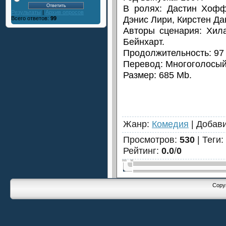
В ролях: Дастин Хофф
Результаты
|
Архив опросов
Дэнис Лири, Кирстен Да
Всего ответов:
99
Авторы сценария: Хил
Бейнхарт.
Продолжительность: 97 
Перевод: Многоголосый
Размер: 685 Mb.
Жанр
:
Комедия
|
Добав
Просмотров
:
530
|
Теги
:
Рейтинг
:
0.0
/
0
Copyr