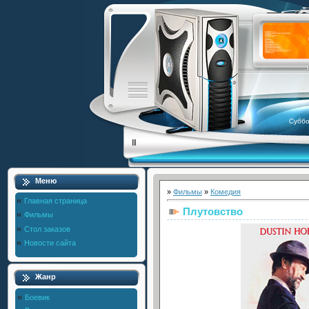
Суббо
Меню
»
Фильмы
»
Комедия
Главная страница
Плутовство
Фильмы
Стол заказов
Новости сайта
Жанр
Боевик