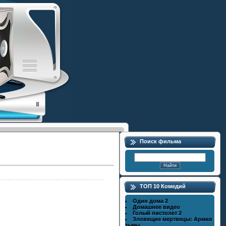
Поиск фильма
ТОП 10 Комедий
Один дома 2
Домашнее видео
Голый пистолет 2
Зловещие мертвецы: Армия
тьмы