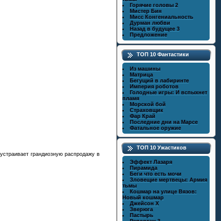
Горячие головы 2
Мистер Бин
Мисс Конгениальность
Дурман любви
Назад в будущее 3
Предложение
ТОП 10 Фантастики
Из машины
Матрица
Бегущий в лабиринте
Империя роботов
Голодные игры: И вспыхнет
пламя
Морской бой
Страховщик
Фар Край
Последние дни на Марсе
Фатальное оружие
ТОП 10 Ужастиков
 устраивает грандиозную распродажу в
Эффект Лазаря
Пирамида
Беги что есть мочи
Зловещие мертвецы: Армия
тьмы
Кошмар на улице Вязов:
Новый кошмар
Джейсон X
Зверюга
Пастырь