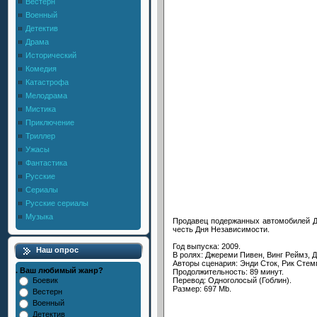
Вестерн
Военный
Детектив
Драма
Исторический
Комедия
Катастрофа
Мелодрама
Мистика
Приключение
Триллер
Ужасы
Фантастика
Русские
Сериалы
Русские сериалы
Музыка
Продавец подержанных автомобилей До
честь Дня Независимости.
Год выпуска: 2009.
Наш опрос
В ролях: Джереми Пивен, Винг Реймз, 
Авторы сценария: Энди Сток, Рик Стем
. Ваш любимый жанр?
Продолжительность: 89 минут.
Перевод: Одноголосый (Гоблин).
Боевик
Размер: 697 Mb.
Вестерн
Военный
Детектив