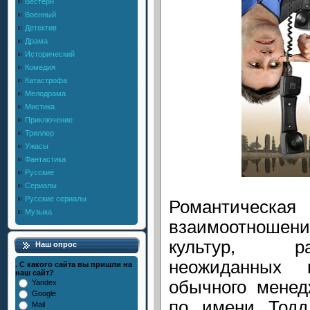
Вестерн
Военный
Детектив
Драма
Исторический
Комедия
Катастрофа
Мелодрама
Мистика
Приключение
Триллер
Ужасы
Фантастика
Русские
Сериалы
Русские сериалы
Романтическая
Музыка
взаимоотношен
культур, р
Наш опрос
неожиданных 
. С какого сайта вы пришли на
наш сайт?
обычного менед
Yandex
Google
по имени Тодд
Mail