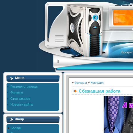
Воскрес
Меню
»
Фильмы
»
Комедия
Главная страница
Сбежавшая работа
Фильмы
Стол заказов
Новости сайта
Жанр
Боевик