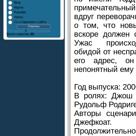
Bing
примечательный
Nigma
Rambler
вдруг перевора
Yahoo
Со стороннего сайта
о том, что нов
Результаты
|
Архив опросов
вскоре должен 
Всего ответов:
65
Ужас происхо
обидой от несп
его адрес, о
непонятный ему 
Год выпуска: 200
В ролях: Джош 
Рудольф Родриге
Авторы сценари
Джефкоат.
Продолжительнос