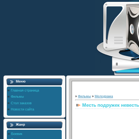
Меню
Главная страница
»
Фильмы
»
Мелодрама
Фильмы
Стол заказов
Месть подружек невест
Новости сайта
Жанр
Боевик