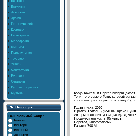
Вестерн
Военный
Детектив
Драма
Исторический
Комедия
Катастрофа
Мелодрама
Мистика
Приключение
Триллер
Ужасы
Фантастика
Русские
Сериалы
Русские сериалы
Когда Абигель и Паркер возвращаются 
Музыка
Тони, того самого Тони, который рань
своей дочери совершенную свадьбу, он
Наш опрос
Год выпуска: 2010.
В ролях: Рэйвен, ДжоАнна Гарсиа Суиш
Авторы сценария: Дэвид Кендалл, Боб 
. Ваш любимый жанр?
Продолжительность: 95 минут.
Боевик
Перевод: Многоголосый.
Вестерн
Размер: 700 Mb.
Военный
Детектив