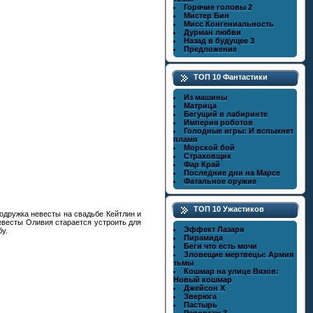
Горячие головы 2
Мистер Бин
Мисс Конгениальность
Дурман любви
Назад в будущее 3
Предложение
ТОП 10 Фантастики
Из машины
Матрица
Бегущий в лабиринте
Империя роботов
Голодные игры: И вспыхнет
пламя
Морской бой
Страховщик
Фар Край
Последние дни на Марсе
Фатальное оружие
ТОП 10 Ужастиков
подружка невесты на свадьбе Кейтлин и
невесты Оливия старается устроить для
Эффект Лазаря
у.
Пирамида
Беги что есть мочи
Зловещие мертвецы: Армия
тьмы
Кошмар на улице Вязов:
Новый кошмар
Джейсон X
Зверюга
Пастырь