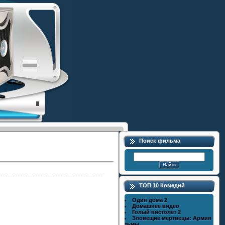
Поиск фильма
ТОП 10 Комедий
Один дома 2
Домашнее видео
Голый пистолет 2
Зловещие мертвецы: Армия
тьмы