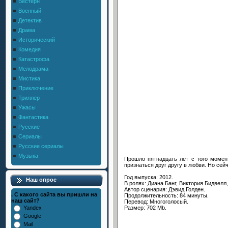
Вестерн
Военный
Детектив
Драма
Исторический
Комедия
Катастрофа
Мелодрама
Мистика
Приключение
Триллер
Ужасы
Фантастика
Русские
Сериалы
Русские сериалы
Музыка
Прошло пятнадцать лет с того момент
признаться друг другу в любви. Но сей
Год выпуска: 2012.
Наш опрос
В ролях: Диана Банг, Виктория Бидвел
Автор сценария: Дэвид Голден.
. С какого сайта вы пришли на
Продолжительность: 84 минуты.
наш сайт?
Перевод: Многоголосый.
Размер: 702 Mb.
Yandex
Google
Mail