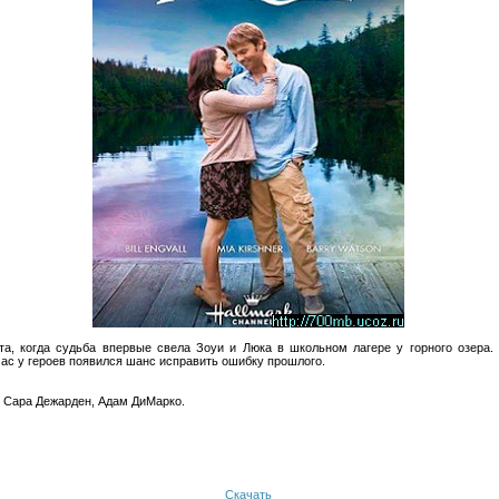
а, когда судьба впервые свела Зоуи и Люка в школьном лагере у горного озера. 
час у героев появился шанс исправить ошибку прошлого.
л, Сара Дежарден, Адам ДиМарко.
Скачать