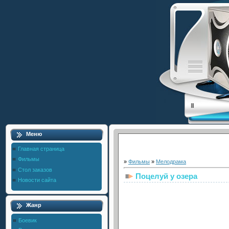
Меню
Главная страница
Фильмы
»
Фильмы
»
Мелодрама
Стол заказов
Поцелуй у озера
Новости сайта
Жанр
Боевик