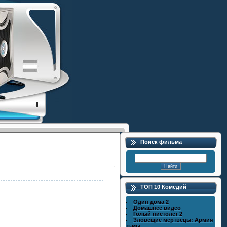
Поиск фильма
ТОП 10 Комедий
Один дома 2
Домашнее видео
Голый пистолет 2
Зловещие мертвецы: Армия
тьмы