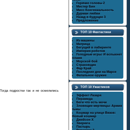
Горячие головы 2
Мистер Бин
Мисс Конгениальность
Дурман любви
Назад в будущее 3
Предложение
ТОП 10 Фантастики
Из машины
Матрица
Бегущий в лабиринте
Империя роботов
Голодные игры: И вспыхнет
пламя
Морской бой
Страховщик
Фар Край
Последние дни на Марсе
Фатальное оружие
ТОП 10 Ужастиков
Тогда подростки так и не осмелились
Эффект Лазаря
Пирамида
Беги что есть мочи
Зловещие мертвецы: Армия
тьмы
Кошмар на улице Вязов:
Новый кошмар
Джейсон X
Зверюга
Пастырь