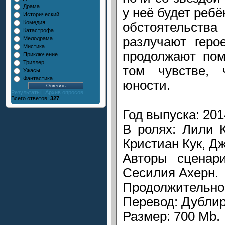
Драма
у неё будет ребё
Исторический
Комедия
обстоятельства
Катастрофа
разлучают геро
Мелодрама
Мистика
продолжают пом
Приключение
Триллер
том чувстве,
Ужасы
Фантастика
юности.
Результаты
|
Архив опросов
Всего ответов:
327
Год выпуска: 201
В ролях: Лили 
Кристиан Кук, Д
Авторы сценари
Сесилия Ахерн.
Продолжительнос
Перевод: Дубли
Размер: 700 Mb.