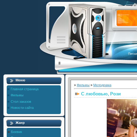
Пятни
Меню
»
Фильмы
»
Мелодрама
Главная страница
С любовью, Рози
Фильмы
Стол заказов
Новости сайта
Жанр
Боевик