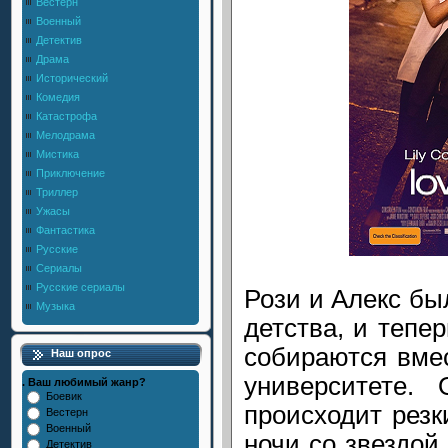
Вестерн
Военный
Детектив
Драма
Исторический
Комедия
Катастрофа
Мелодрама
Мистика
Приключение
Триллер
Ужасы
Фантастика
Русские
Сериалы
Русские сериалы
Рози и Алекс б
Музыка
детства, и тепе
собираются вме
Наш опрос
университете.
. Ваш любимый жанр?
Боевик
происходит резк
Вестерн
Военный
ночи со звездой
Детектив