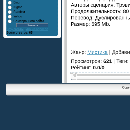
Bing
Авторы сценария: Трэв
Nigma
Продолжительность: 80 
Rambler
Перевод: Дублированны
Yahoo
Со стороннего сайта
Размер: 695 Mb.
Результаты
|
Архив опросов
Всего ответов:
65
Жанр
:
Мистика
|
Добав
Просмотров
:
621
|
Теги
:
Рейтинг
:
0.0
/
0
Copyr