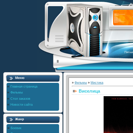
Пятни
Меню
»
Фильмы
»
Мистика
Главная страница
Виселица
Фильмы
Стол заказов
Новости сайта
Жанр
Боевик