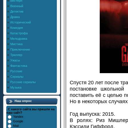
Вестерн
Военный
Детектив
Драма
Исторический
Комедия
Катастрофа
Мелодрама
Мистика
Приключение
Триллер
Ужасы
Фантастика
Русские
Сериалы
Спустя 20 лет после тр
Русские сериалы
постановке школьной
Музыка
поставить её с целью п
Но в некоторых случая
Наш опрос
. С какого сайта вы пришли на
Год выпуска: 2015.
наш сайт?
Yandex
В ролях: Риз Мишлер
Google
Кэссиди Гиффорд.
Mail