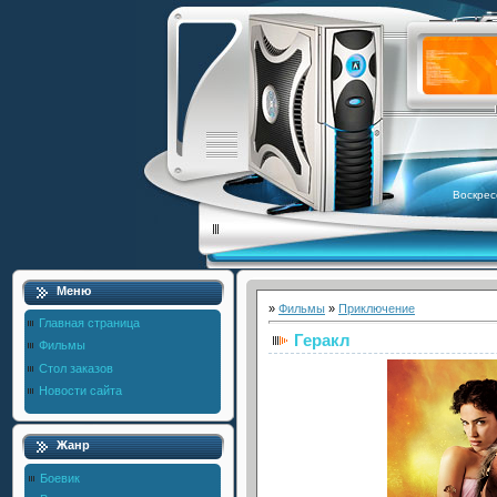
Воскрес
Меню
»
Фильмы
»
Приключение
Главная страница
Геракл
Фильмы
Стол заказов
Новости сайта
Жанр
Боевик