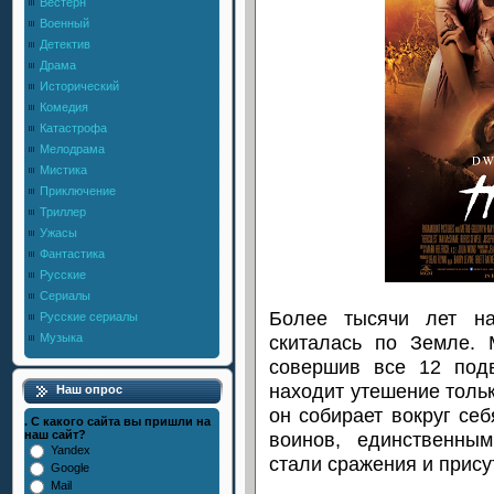
Вестерн
Военный
Детектив
Драма
Исторический
Комедия
Катастрофа
Мелодрама
Мистика
Приключение
Триллер
Ужасы
Фантастика
Русские
Сериалы
Более тысячи лет на
Русские сериалы
скиталась по Земле. 
Музыка
совершив все 12 под
находит утешение тольк
Наш опрос
он собирает вокруг се
. С какого сайта вы пришли на
воинов, единственны
наш сайт?
Yandex
стали сражения и прису
Google
Mail