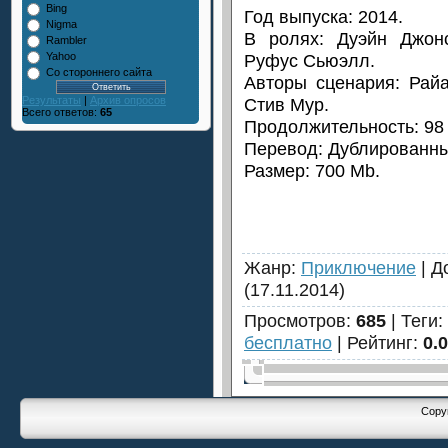
Bing
Год выпуска: 2014.
Nigma
В ролях: Дуэйн Джон
Rambler
Руфус Сьюэлл.
Yahoo
Со стороннего сайта
Авторы сценария: Рай
Стив Мур.
Результаты
|
Архив опросов
Всего ответов:
65
Продолжительность: 98 
Перевод: Дублированны
Размер: 700 Mb.
Жанр
:
Приключение
|
Д
(17.11.2014)
Просмотров
:
685
|
Теги
:
бесплатно
|
Рейтинг
:
0.0
Copyr