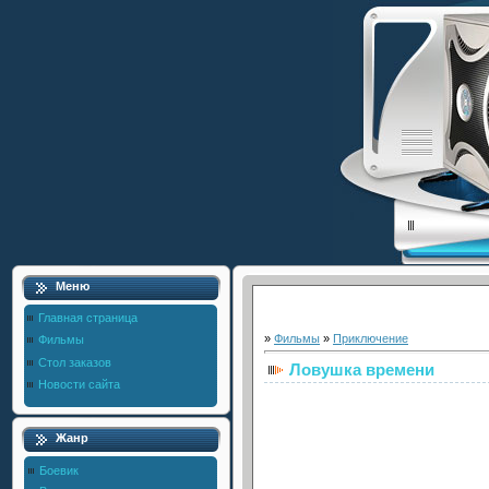
Меню
Главная страница
»
Фильмы
»
Приключение
Фильмы
Стол заказов
Ловушка времени
Новости сайта
Жанр
Боевик