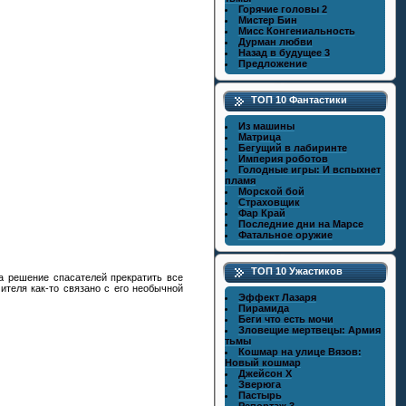
Горячие головы 2
Мистер Бин
Мисс Конгениальность
Дурман любви
Назад в будущее 3
Предложение
ТОП 10 Фантастики
Из машины
Матрица
Бегущий в лабиринте
Империя роботов
Голодные игры: И вспыхнет
пламя
Морской бой
Страховщик
Фар Край
Последние дни на Марсе
Фатальное оружие
ТОП 10 Ужастиков
на решение спасателей прекратить все
ителя как-то связано с его необычной
Эффект Лазаря
Пирамида
Беги что есть мочи
Зловещие мертвецы: Армия
тьмы
Кошмар на улице Вязов:
Новый кошмар
Джейсон X
Зверюга
Пастырь