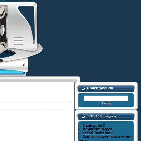
Поиск фильма
ТОП 10 Комедий
Один дома 2
Домашнее видео
Голый пистолет 2
Зловещие мертвецы: Армия
тьмы