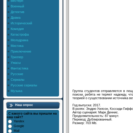
Вестерн
Военный
Детектив
Драма
Исторический
Комедия
Катастрофа
Мелодрама
Мистика
Приключение
Триллер
Ужасы
Фантастика
Русские
Сериалы
Русские сериалы
Группа студентов отправляется в пещ
Музыка
поиски, ребята не теряют надежду, чт
теорией о существовании источника ве
Наш опрос
Год выпуска: 2017.
В ролях: Эндрю Уилсон, Кэссиди Гиффо
Автор сценария: Марк Деннис.
. С какого сайта вы пришли на
Продолжительность: 87 минут.
наш сайт?
Перевод: Дублированный.
Yandex
Размер: 703 Mb.
Google
Mail