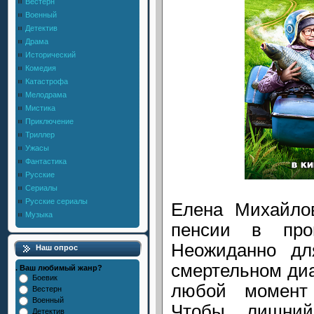
Вестерн
Военный
Детектив
Драма
Исторический
Комедия
Катастрофа
Мелодрама
Мистика
Приключение
Триллер
Ужасы
Фантастика
Русские
Сериалы
Русские сериалы
Елена Михайло
Музыка
пенсии в пров
Неожиданно дл
Наш опрос
смертельном диа
. Ваш любимый жанр?
Боевик
любой момент
Вестерн
Военный
Чтобы лишний
Детектив