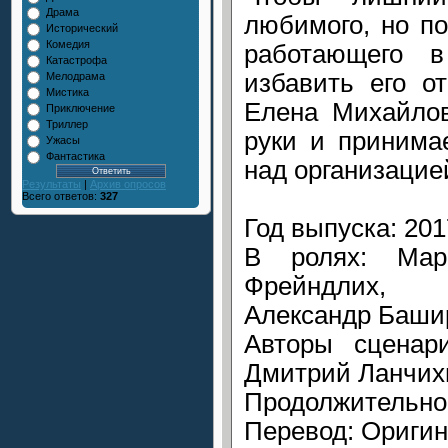
Драма
любимого, но по
Исторический
Комедия
работающего 
Катастрофа
избавить его о
Мелодрама
Мистика
Елена Михайлов
Приключение
Триллер
руки и принима
Ужасы
Фантастика
над организацие
Результаты
|
Архив опросов
Всего ответов:
327
Год выпуска: 201
В ролях: Мар
Фрейндлих, 
Александр Баши
Авторы сценари
Дмитрий Ланчих
Продолжительнос
Перевод: Оригин