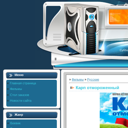
Суббо
Меню
»
Фильмы
»
Русские
Главная страница
Карп отмороженный
Фильмы
Стол заказов
Новости сайта
Жанр
Боевик