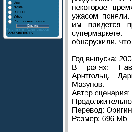
Bing
некоторое врем
Nigma
Rambler
ужасом поняли,
Yahoo
Со стороннего сайта
им придется п
Результаты
|
Архив опросов
супермаркете
Всего ответов:
65
обнаружили, что 
Год выпуска: 200
В ролях: Пав
Арнтгольц, Да
Мазунов.
Автор сценария:
Продолжительнос
Перевод: Оригин
Размер: 696 Mb.