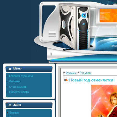
Четве
Меню
»
Фильмы
»
Русские
Главная страница
Новый год отменяется!
Фильмы
Стол заказов
Новости сайта
Жанр
Боевик