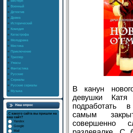
Вестерн
Военный
Детектив
Драма
Исторический
Комедия
Катастрофа
Мелодрама
Мистика
Приключение
Триллер
Ужасы
Фантастика
Русские
Сериалы
Русские сериалы
В канун новог
Музыка
девушки Катя
подработать в
Наш опрос
самым закры
. С какого сайта вы пришли на
наш сайт?
совершенно с
Yandex
Google
раздевалке. С 
Mail