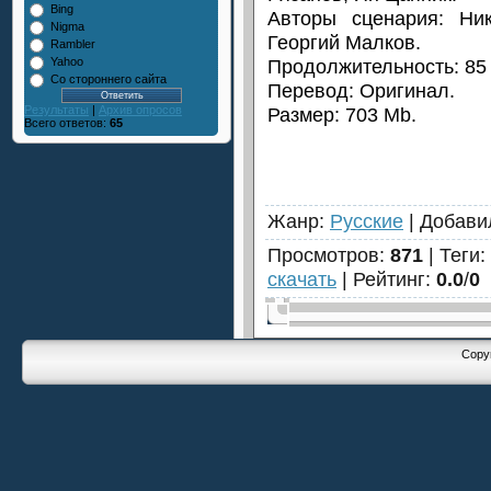
Bing
Авторы сценария: Ни
Nigma
Георгий Малков.
Rambler
Продолжительность: 85 
Yahoo
Со стороннего сайта
Перевод: Оригинал.
Размер: 703 Mb.
Результаты
|
Архив опросов
Всего ответов:
65
Жанр
:
Русские
|
Добави
Просмотров
:
871
|
Теги
:
скачать
|
Рейтинг
:
0.0
/
0
Copyr