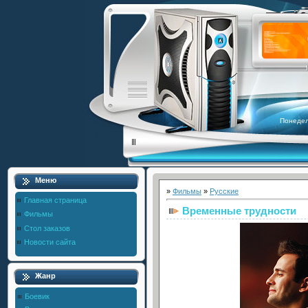
Понедел
Меню
»
Фильмы
»
Русские
Главная страница
Временные трудности
Фильмы
Стол заказов
Новости сайта
Жанр
Боевик