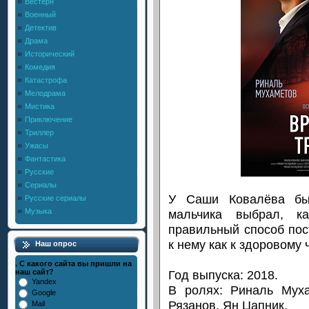
Вестерн
Военный
Детектив
Драма
Исторический
Комедия
Катастрофа
Мелодрама
Мистика
Приключение
Триллер
Ужасы
Фантастика
Русские
Сериалы
У Саши Ковалёва бы
Русские сериалы
мальчика выбрал, ка
Музыка
правильный способ пост
к нему как к здоровому 
Наш опрос
. С какого сайта вы пришли на
Год выпуска: 2018.
наш сайт?
Yandex
В ролях: Риналь Мух
Google
Рязанов, Ян Цапник.
Mail