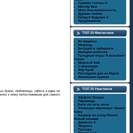
Горячие головы 2
Мистер Бин
Мисс Конгениальность
Дурман любви
Назад в будущее 3
Предложение
ТОП 10 Фантастики
Из машины
Матрица
Бегущий в лабиринте
Империя роботов
Голодные игры: И вспыхнет
пламя
Морской бой
Страховщик
Фар Край
Последние дни на Марсе
Фатальное оружие
ТОП 10 Ужастиков
ых бумаг, любовницы, офиса и едва не
менно к нему непостижимым для самого
Эффект Лазаря
Пирамида
Беги что есть мочи
Зловещие мертвецы: Армия
тьмы
Кошмар на улице Вязов:
Новый кошмар
Джейсон X
Зверюга
Пастырь