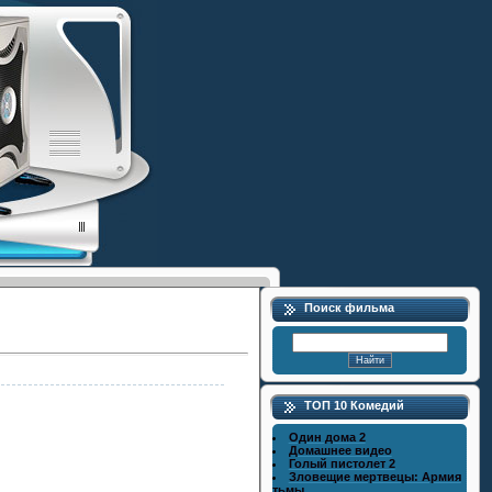
Поиск фильма
ТОП 10 Комедий
Один дома 2
Домашнее видео
Голый пистолет 2
Зловещие мертвецы: Армия
тьмы