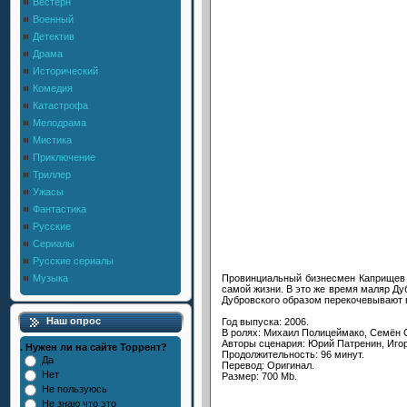
Вестерн
Военный
Детектив
Драма
Исторический
Комедия
Катастрофа
Мелодрама
Мистика
Приключение
Триллер
Ужасы
Фантастика
Русские
Сериалы
Русские сериалы
Провинциальный бизнесмен Каприщев д
Музыка
самой жизни. В это же время маляр Д
Дубровского образом перекочевывают 
Наш опрос
Год выпуска: 2006.
В ролях: Михаил Полицеймако, Семён С
Авторы сценария: Юрий Патренин, Иго
. Нужен ли на сайте Торрент?
Продолжительность: 96 минут.
Да
Перевод: Оригинал.
Нет
Размер: 700 Mb.
Не пользуюсь
Не знаю что это