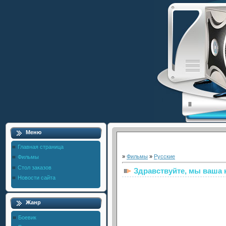
Меню
Главная страница
»
Фильмы
»
Русские
Фильмы
Стол заказов
Здравствуйте, мы ваша
Новости сайта
Жанр
Боевик