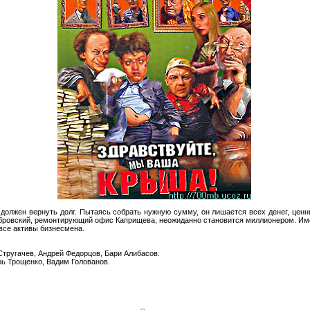
олжен вернуть долг. Пытаясь собрать нужную сумму, он лишается всех денег, ценн
убровский, ремонтирующий офис Каприщева, неожиданно становится миллионером. И
все активы бизнесмена.
тругачев, Андрей Федорцов, Бари Алибасов.
рь Трощенко, Вадим Голованов.