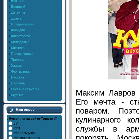
Вестерн
Военный
Детектив
Драма
Исторический
Комедия
Катастрофа
Мелодрама
Мистика
Приключение
Триллер
Ужасы
Фантастика
Русские
Сериалы
Русские сериалы
Максим Лавров 
Музыка
Его мечта - с
поваром. Поэт
Наш опрос
кулинарного к
. Нужен ли на сайте Торрент?
Да
службы в арм
Нет
Не пользуюсь
покорять Моск
Не знаю что это