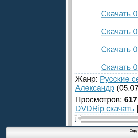
Скачать 0
Скачать 0
Скачать 0
Скачать 0
Жанр
:
Русские 
Александр
(05.07
Просмотров
:
617
DVDRip скачать
Copyr