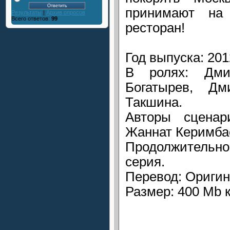
принимают на
Результаты
|
Архив опросов
Всего ответов:
99
ресторан!
Год выпуска: 201
В ролях: Дми
Богатырев, Д
Такшина.
Авторы сценар
Жаннат Керимбае
Продолжительно
серия.
Перевод: Оригин
Размер: 400 Mb 