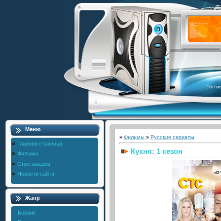
Четве
Меню
»
Фильмы
»
Русские сериалы
Главная страница
Кухня: 1 сезон
Фильмы
Стол заказов
Новости сайта
Жанр
Боевик