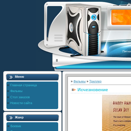
Пятни
Меню
»
Фильмы
»
Триллер
Главная страница
Исчезновение
Фильмы
Стол заказов
Новости сайта
Жанр
Боевик