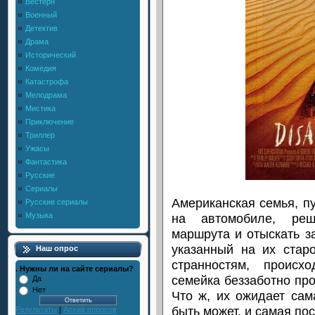
Вестерн
Военный
Детектив
Драма
Исторический
Комедия
Катастрофа
Мелодрама
Мистика
Приключение
Триллер
Ужасы
Фантастика
Русские
Сериалы
Американская семья, п
Русские сериалы
на автомобиле, реш
Музыка
маршрута и отыскать з
указанный на их стар
Наш опрос
странностям, происх
. Нужны ли на сайте сериалы?
семейка беззаботно про
Да
Нет
Что ж, их ожидает сам
быть может, и самая пос
Результаты
|
Архив опросов