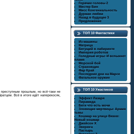
Горячие головы 2
Мистер Бин
Мисс Конгениальность
Дурман любви
Назад в будущее 3
Предложение
ТОП 10 Фантастики
Из машины
Матрица
Бегущий в лабиринте
Империя роботов
Голодные игры: И вспыхнет
пламя
Морской бой
Страховщик
Фар Край
Последние дни на Марсе
Фатальное оружие
ТОП 10 Ужастиков
 преступным прошлым, но всё-таки не
атцем. Всё в итоге идёт наперекосяк,
Эффект Лазаря
Пирамида
Беги что есть мочи
Зловещие мертвецы: Армия
тьмы
Кошмар на улице Вязов:
Новый кошмар
Джейсон X
Зверюга
Пастырь