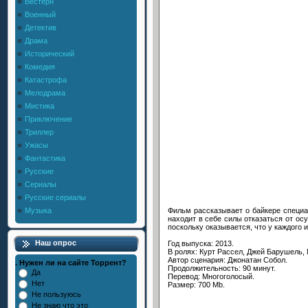
Вестерн
Военный
Детектив
Драма
Исторический
Комедия
Катастрофа
Мелодрама
Мистика
Приключение
Триллер
Ужасы
Фантастика
Русские
Сериалы
Русские сериалы
Фильм рассказывает о байкере специа
Музыка
находит в себе силы отказаться от ос
поскольку оказывается, что у каждого и
Наш опрос
Год выпуска: 2013.
В ролях: Курт Рассел, Джей Барушель,
Автор сценария: Джонатан Собол.
. Нужен ли на сайте Торрент?
Продолжительность: 90 минут.
Да
Перевод: Многоголосый.
Нет
Размер: 700 Mb.
Не пользуюсь
Не знаю что это