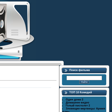
Поиск фильма
ТОП 10 Комедий
Один дома 2
Домашнее видео
Голый пистолет 2
Зловещие мертвецы: Армия
тьмы