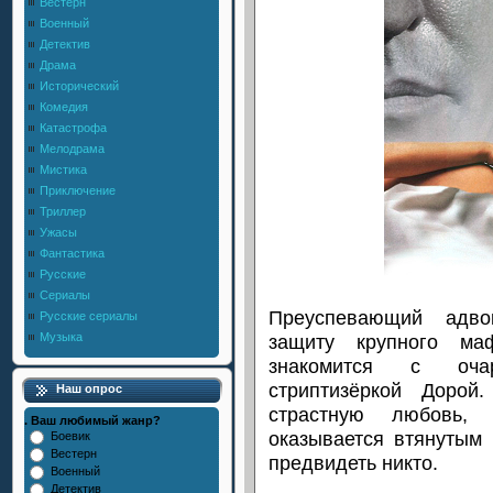
Вестерн
Военный
Детектив
Драма
Исторический
Комедия
Катастрофа
Мелодрама
Мистика
Приключение
Триллер
Ужасы
Фантастика
Русские
Сериалы
Преуспевающий адво
Русские сериалы
защиту крупного ма
Музыка
знакомится с очар
стриптизёркой Дорой
Наш опрос
страстную любовь,
. Ваш любимый жанр?
оказывается втянутым 
Боевик
Вестерн
предвидеть никто.
Военный
Детектив