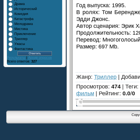
Год выпуска: 1995.
Драма
Исторический
В ролях: Том Берендже
Комедия
Эдди Джонс.
Катастрофа
Мелодрама
Автор сценария: Эрик Х
Мистика
Продолжительность: 120
Приключение
Перевод: Многоголосый
Триллер
Ужасы
Размер: 697 Mb.
Фантастика
Результаты
|
Архив опросов
Всего ответов:
327
Жанр
:
Триллер
|
Добав
Просмотров
:
474
|
Теги
:
фильм
|
Рейтинг
:
0.0
/
0
Copyr