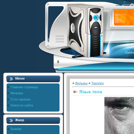
Суббо
Меню
»
Фильмы
»
Триллер
Главная страница
Язык тела
Фильмы
Стол заказов
Новости сайта
Жанр
Боевик