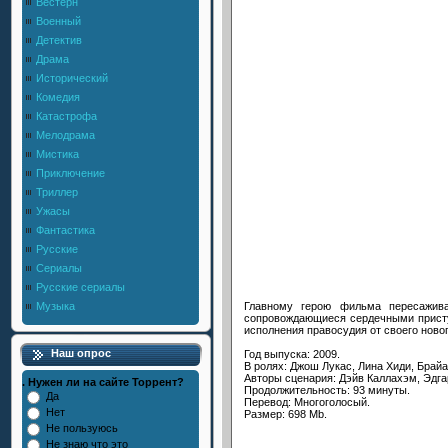
Вестерн
Военный
Детектив
Драма
Исторический
Комедия
Катастрофа
Мелодрама
Мистика
Приключение
Триллер
Ужасы
Фантастика
Русские
Сериалы
Русские сериалы
Главному герою фильма пересажива
Музыка
сопровождающиеся сердечными приступ
исполнения правосудия от своего новог
Наш опрос
Год выпуска: 2009.
В ролях: Джош Лукас, Лина Хиди, Брайа
Авторы сценария: Дэйв Каллахэм, Эдга
. Нужен ли на сайте Торрент?
Продолжительность: 93 минуты.
Да
Перевод: Многоголосый.
Нет
Размер: 698 Mb.
Не пользуюсь
Не знаю что это