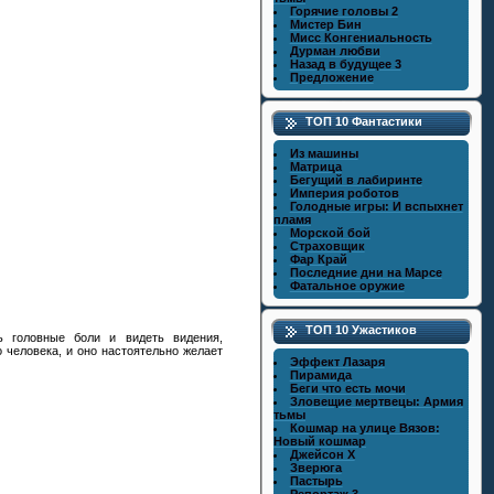
Горячие головы 2
Мистер Бин
Мисс Конгениальность
Дурман любви
Назад в будущее 3
Предложение
ТОП 10 Фантастики
Из машины
Матрица
Бегущий в лабиринте
Империя роботов
Голодные игры: И вспыхнет
пламя
Морской бой
Страховщик
Фар Край
Последние дни на Марсе
Фатальное оружие
ТОП 10 Ужастиков
ь головные боли и видеть видения,
человека, и оно настоятельно желает
Эффект Лазаря
Пирамида
Беги что есть мочи
Зловещие мертвецы: Армия
тьмы
Кошмар на улице Вязов:
Новый кошмар
Джейсон X
Зверюга
Пастырь