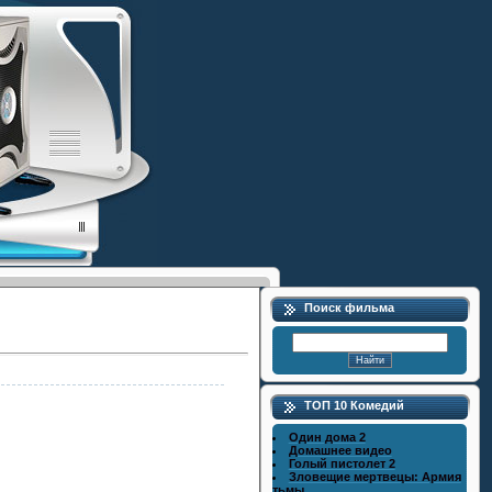
Поиск фильма
ТОП 10 Комедий
Один дома 2
Домашнее видео
Голый пистолет 2
Зловещие мертвецы: Армия
тьмы