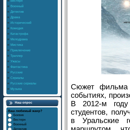
Вестерн
Военный
Детектив
Драма
Исторический
Комедия
Катастрофа
Мелодрама
Мистика
Приключение
Триллер
Ужасы
Фантастика
Русские
Сериалы
Русские сериалы
Сюжет фильма 
Музыка
событиях, произ
В 2012-м году
Наш опрос
студентов, полу
. Ваш любимый жанр?
Боевик
в Уральские 
Вестерн
Военный
маршрутом, чт
Детектив