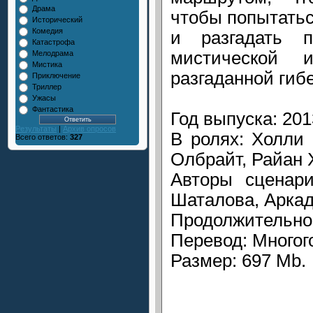
Драма
чтобы попытатьс
Исторический
Комедия
и разгадать п
Катастрофа
мистической
Мелодрама
Мистика
разгаданной гибе
Приключение
Триллер
Ужасы
Фантастика
Год выпуска: 201
Результаты
|
Архив опросов
В ролях: Холли 
Всего ответов:
327
Олбрайт, Райан 
Авторы сценари
Шаталова, Аркад
Продолжительнос
Перевод: Многог
Размер: 697 Mb.