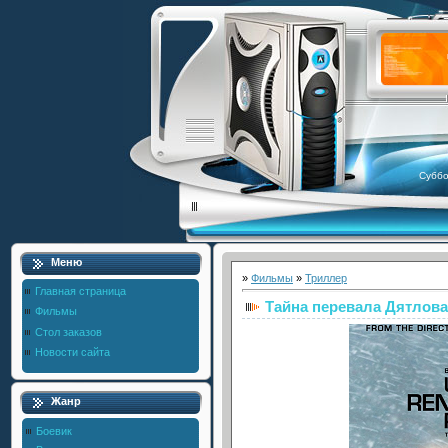
Суббо
Меню
»
Фильмы
»
Триллер
Главная страница
Тайна перевала Дятлова
Фильмы
Стол заказов
Новости сайта
Жанр
Боевик