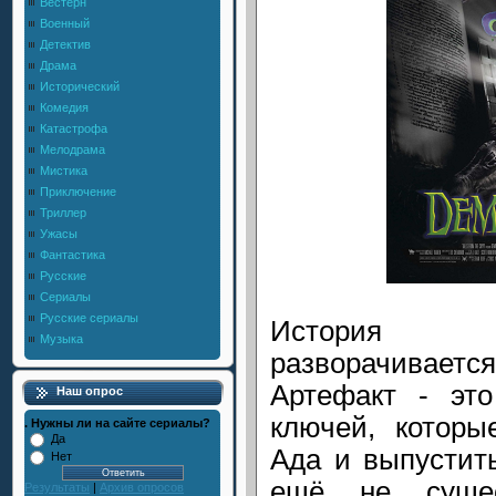
Вестерн
Военный
Детектив
Драма
Исторический
Комедия
Катастрофа
Мелодрама
Мистика
Приключение
Триллер
Ужасы
Фантастика
Русские
Сериалы
Русские сериалы
История 
Музыка
разворачивает
Артефакт - эт
Наш опрос
ключей, которы
. Нужны ли на сайте сериалы?
Да
Ада и выпустить
Нет
ещё не сущес
Результаты
|
Архив опросов