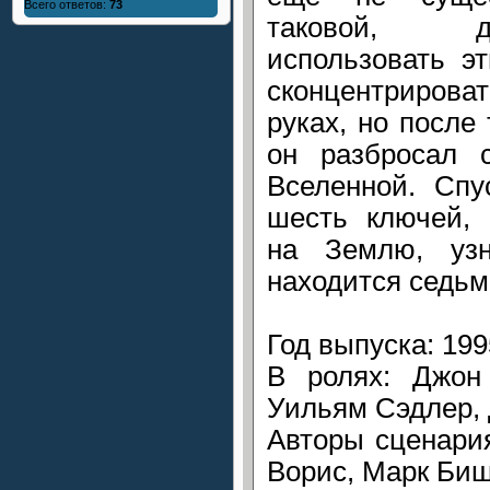
Всего ответов:
73
таковой, 
использовать э
сконцентрирова
руках, но после 
он разбросал 
Вселенной. Спу
шесть ключей,
на Землю, уз
находится седьм
Год выпуска: 199
В ролях: Джон
Уильям Сэдлер, 
Авторы сценари
Ворис, Марк Биш