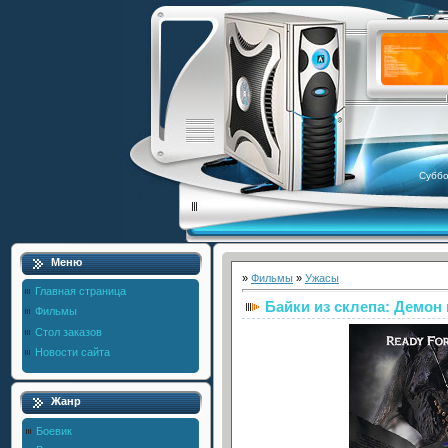
Суббо
Меню
»
Фильмы
»
Ужасы
Главная страница
Байки из склепа: Демон
Фильмы
Стол заказов
Новости сайта
Жанр
Боевик