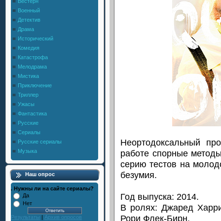
Вестерн
Военный
Детектив
Драма
Исторический
Комедия
Катастрофа
Мелодрама
Мистика
Приключение
Триллер
Ужасы
Фантастика
Русские
Сериалы
Неортодоксальный пр
Русские сериалы
работе спорные методы
Музыка
серию тестов на молодо
безумия.
Наш опрос
. Нужны ли на сайте сериалы?
Год выпуска: 2014.
Да
Нет
В ролях: Джаред Харр
Рори Флек-Бирн.
Результаты
|
Архив опросов