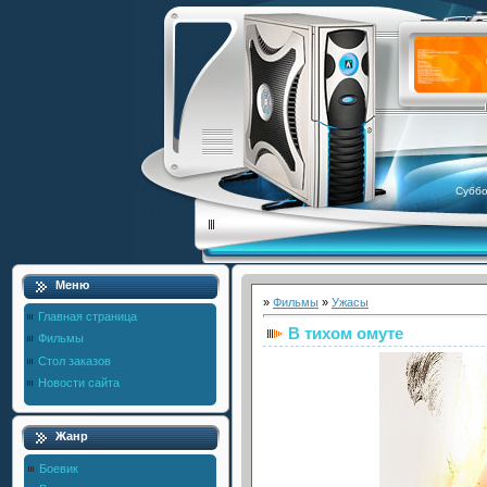
Суббо
Меню
»
Фильмы
»
Ужасы
Главная страница
В тихом омуте
Фильмы
Стол заказов
Новости сайта
Жанр
Боевик