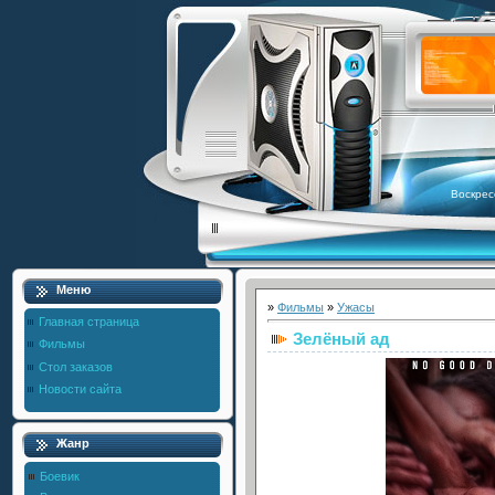
Воскрес
Меню
»
Фильмы
»
Ужасы
Главная страница
Зелёный ад
Фильмы
Стол заказов
Новости сайта
Жанр
Боевик