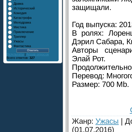
Драма
защищали.
Исторический
Комедия
Катастрофа
Год выпуска: 201
Мелодрама
Мистика
В ролях: Лорен
Приключение
Триллер
Дэрил Сабара, К
Ужасы
Фантастика
Авторы сценар
Результаты
|
Архив опросов
Элай Рот.
Всего ответов:
327
Продолжительнос
Перевод: Многог
Размер: 700 Mb.
Жанр
:
Ужасы
|
Д
(01.07.2016)