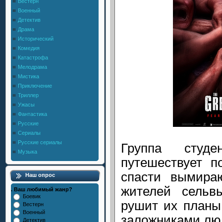
Вестерн
Военный
Детектив
Драма
Исторический
Комедия
Катастрофа
Мелодрама
Мистика
Приключение
Триллер
Ужасы
Фантастика
Русские
Сериалы
Русские сериалы
Группа студе
Музыка
путешествует п
спасти вымира
Наш опрос
жителей сельв
. Ваш любимый жанр?
Боевик
рушит их планы
Вестерн
Военный
заложниками люд
Детектив