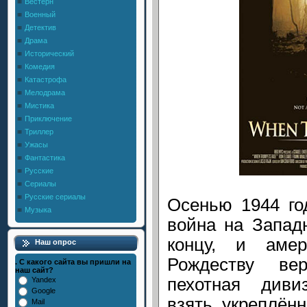
Вестерн
Военный
Детектив
Драма
Исторический
Комедия
Катастрофа
Мелодрама
Мистика
Приключение
Триллер
Ужасы
Фантастика
Русские
Сериалы
Русские сериалы
Осенью 1944 год
Музыка
война на Запад
концу, и аме
Наш опрос
Рождеству ве
. С какого сайта вы пришли на
наш сайт?
пехотная диви
Yandex
Google
взять укреплён
Mail