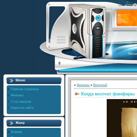
Пятни
Меню
»
Фильмы
»
Военный
Главная страница
Когда молчат фанфары
Фильмы
Стол заказов
Новости сайта
Жанр
Боевик