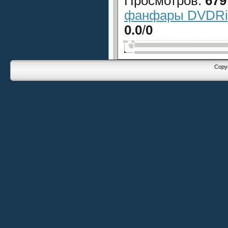
Просмотров
:
679
фанфары DVDRip
0.0
/
0
Copyr