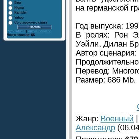
Bing
на германской гр
Nigma
Rambler
Yahoo
Со стороннего сайта
Год выпуска: 199
Результаты
|
Архив опросов
В ролях: Рон Э
Всего ответов:
65
Уэйли, Дилан Бр
Автор сценария: 
Продолжительнос
Перевод: Многог
Размер: 686 Mb.
Жанр
:
Военный
Александр
(06.04